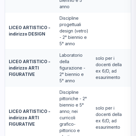
biennio e 5°
anno
Discipline
progettuali
LICEO ARTISTICO -
design (vetro)
indirizzo DESIGN
- 2° biennio e
5° anno
Laboratorio
solo per i
LICEO ARTISTICO -
della
docenti della
indirizzo ARTI
figurazione -
ex 6/D, ad
FIGURATIVE
2° biennio e
esaurimento
5° anno
Discipline
pittoriche - 2°
biennio e 5°
solo per i
LICEO ARTISTICO -
anno; nei
docenti della
indirizzo ARTI
curricoli
ex 6/D, ad
FIGURATIVE
grafico-
esaurimento
pittorico e