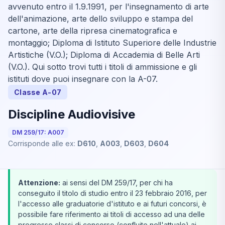
avvenuto entro il 1.9.1991, per l'insegnamento di arte
dell'animazione, arte dello sviluppo e stampa del
cartone, arte della ripresa cinematografica e
montaggio; Diploma di Istituto Superiore delle Industrie
Artistiche (V.O.); Diploma di Accademia di Belle Arti
(V.O.). Qui sotto trovi tutti i titoli di ammissione e gli
istituti dove puoi insegnare con la A-07.
Classe A-07
Discipline Audiovisive
DM 259/17: A007
Corrisponde alle ex:
D610
,
A003
,
D603
,
D604
Attenzione:
ai sensi del DM 259/17, per chi ha
conseguito il titolo di studio entro il 23 febbraio 2016, per
l'accesso alle graduatorie d'istituto e ai futuri concorsi, è
possibile fare riferimento ai titoli di accesso ad una delle
pregresse classi di concorso (confluite nell'attuale) ai