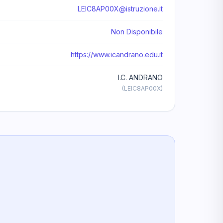
LEIC8AP00X@istruzione.it
Non Disponibile
https://www.icandrano.edu.it
I.C. ANDRANO
(LEIC8AP00X)