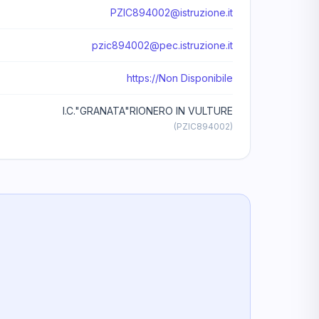
PZIC894002@istruzione.it
pzic894002@pec.istruzione.it
https://Non Disponibile
I.C."GRANATA"RIONERO IN VULTURE
(PZIC894002)