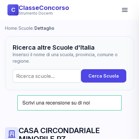
ClasseConcorso
C
Strumento Docenti
Home
/
Scuole
/
Dettaglio
Ricerca altre Scuole d'Italia
Inserisci il nome di una scuola, provincia, comune o
regione.
Cerca Scuola
CASA CIRCONDARIALE
MINORILE PZ