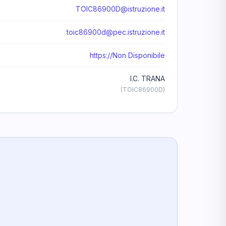
TOIC86900D@istruzione.it
toic86900d@pec.istruzione.it
https://Non Disponibile
I.C. TRANA
(TOIC86900D)