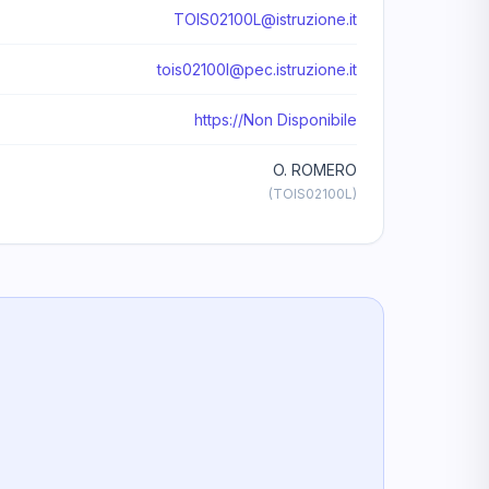
TOIS02100L@istruzione.it
tois02100l@pec.istruzione.it
https://Non Disponibile
O. ROMERO
(TOIS02100L)