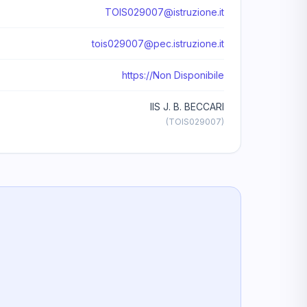
TOIS029007@istruzione.it
tois029007@pec.istruzione.it
https://Non Disponibile
IIS J. B. BECCARI
(TOIS029007)