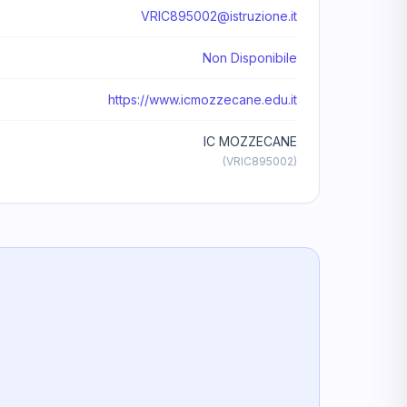
VRIC895002@istruzione.it
Non Disponibile
https://www.icmozzecane.edu.it
IC MOZZECANE
(VRIC895002)