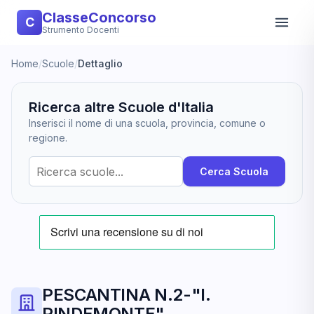
ClasseConcorso
C
Strumento Docenti
Home
/
Scuole
/
Dettaglio
Ricerca altre Scuole d'Italia
Inserisci il nome di una scuola, provincia, comune o
regione.
Cerca Scuola
PESCANTINA N.2-"I.
PINDEMONTE"