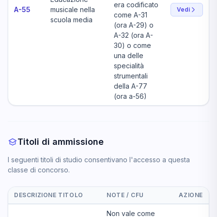
era codificato
A-55
musicale nella
Vedi
come A-31
scuola media
(ora A-29) o
A-32 (ora A-
30) o come
una delle
specialità
strumentali
della A-77
(ora a-56)
Titoli di ammissione
I seguenti titoli di studio consentivano l'accesso a questa
classe di concorso.
DESCRIZIONE TITOLO
NOTE / CFU
AZIONE
Non vale come