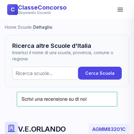
ClasseConcorso
C
Strumento Docenti
Home
/
Scuole
/
Dettaglio
Ricerca altre Scuole d'Italia
Inserisci il nome di una scuola, provincia, comune o
regione.
Cerca Scuola
V.E.ORLANDO
AGMM83201C