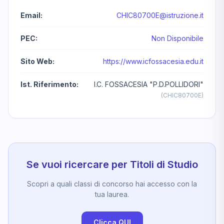
Email:
CHIC80700E@istruzione.it
PEC:
Non Disponibile
Sito Web:
https://www.icfossacesia.edu.it
Ist. Riferimento:
I.C. FOSSACESIA "P.D.POLLIDORI"
(CHIC80700E)
Se vuoi ricercare per Titoli di Studio
Scopri a quali classi di concorso hai accesso con la
tua laurea.
Clicca QUI