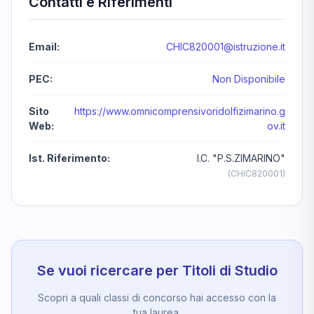
Contatti e Riferimenti
Email:
CHIC820001@istruzione.it
PEC:
Non Disponibile
Sito
https://www.omnicomprensivoridolfizimarino.g
Web:
ov.it
Ist. Riferimento:
I.C. "P.S.ZIMARINO"
(CHIC820001)
Se vuoi ricercare per Titoli di Studio
Scopri a quali classi di concorso hai accesso con la
tua laurea.