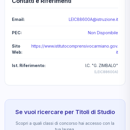
Contatti e Riferimenti
Email:
LEIC88600A@istruzione.it
PEC:
Non Disponibile
Sito
https://www.istitutocomprensivocarmiano.gov.
Web:
it
Ist. Riferimento:
I.C. "G. ZIMBALO"
(LEIC88600A)
Se vuoi ricercare per Titoli di Studio
Scopri a quali classi di concorso hai accesso con la
tua laurea.