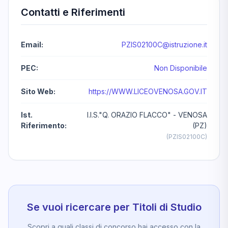
Contatti e Riferimenti
Email:
PZIS02100C@istruzione.it
PEC:
Non Disponibile
Sito Web:
https://WWW.LICEOVENOSA.GOV.IT
Ist.
I.I.S."Q. ORAZIO FLACCO" - VENOSA
Riferimento:
(PZ)
(PZIS02100C)
Se vuoi ricercare per Titoli di Studio
Scopri a quali classi di concorso hai accesso con la