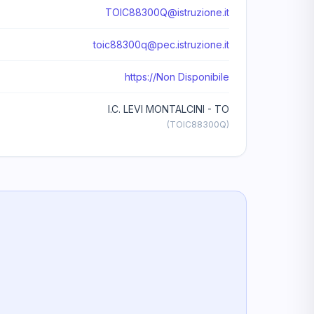
TOIC88300Q@istruzione.it
toic88300q@pec.istruzione.it
https://Non Disponibile
I.C. LEVI MONTALCINI - TO
(TOIC88300Q)