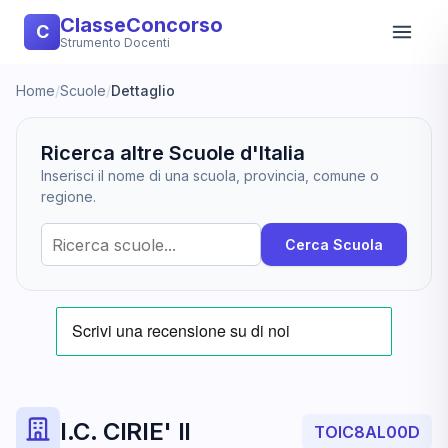
ClasseConcorso
C
Strumento Docenti
Home
/
Scuole
/
Dettaglio
Ricerca altre Scuole d'Italia
Inserisci il nome di una scuola, provincia, comune o
regione.
Cerca Scuola
I.C. CIRIE' II
TOIC8AL00D