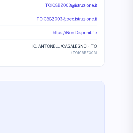
TOIC8BZ003@istruzione.it
TOIC8BZ003@pec.istruzione.it
https://Non Disponibile
I.C. ANTONELLI/CASALEGNO - TO
(TOIC8BZ003)