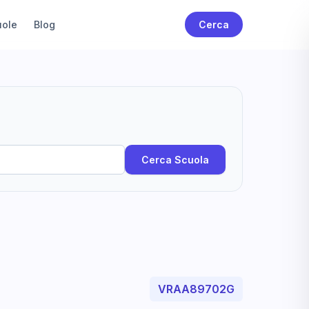
uole
Blog
Cerca
Cerca Scuola
VRAA89702G