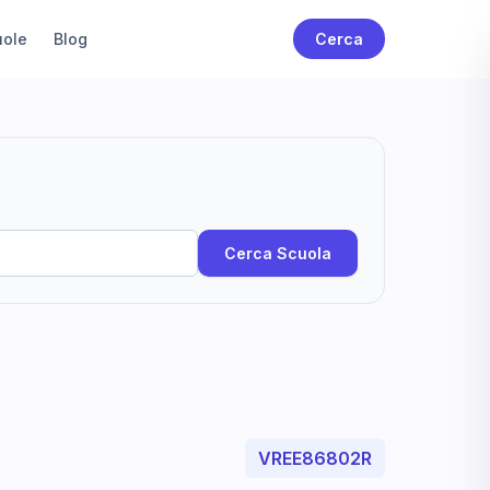
uole
Blog
Cerca
Cerca Scuola
VREE86802R