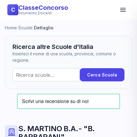
ClasseConcorso
C
Strumento Docenti
Home
/
Scuole
/
Dettaglio
Ricerca altre Scuole d'Italia
Inserisci il nome di una scuola, provincia, comune o
regione.
Cerca Scuola
S. MARTINO B.A.- "B.
BARBARANI"